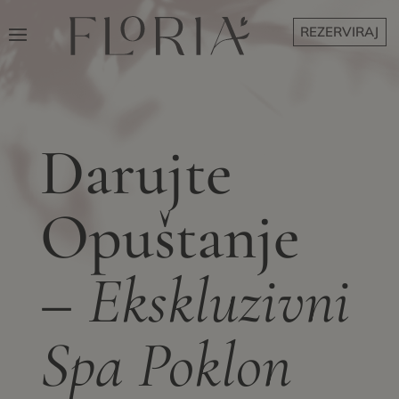
REZERVIRAJ
Darujte
Opuštanje
–
Ekskluzivni
Spa Poklon